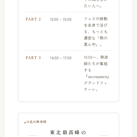
たい人へ。
フェスの鼓動
PART 2
12:00 – 15:00
を全身で浴び
る、もっとも
濃密な「熱の
真ん中」。
16:00〜、熱波
PART 3
14:00 – 17:00
師たちが集結
する
『saunapeace』
グランドフィ
ナーレ。
10名の熱波師
東北最高峰の