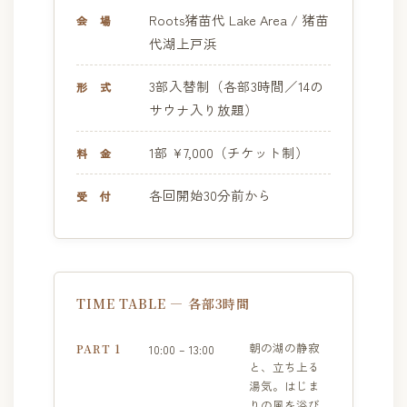
Roots猪苗代 Lake Area / 猪苗
会 場
代湖上戸浜
3部入替制（各部3時間／14の
形 式
サウナ入り放題）
1部 ¥7,000（チケット制）
料 金
各回開始30分前から
受 付
TIME TABLE — 各部3時間
朝の湖の静寂
PART 1
10:00 – 13:00
と、立ち上る
湯気。はじま
りの風を浴び