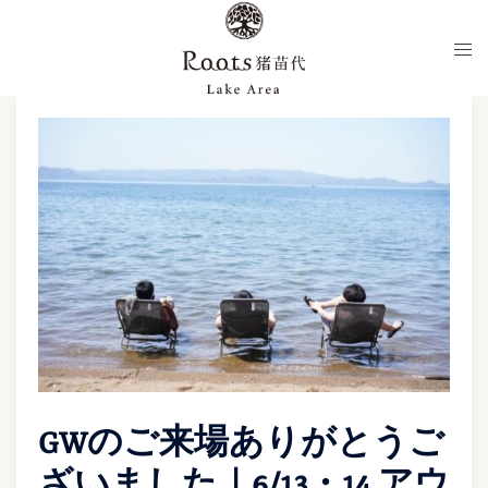
コ
ト
ン
グ
テ
ル
ン
メ
ツ
ニ
へ
ュ
ス
ー
キ
ッ
プ
GWのご来場ありがとうご
ざいました｜6/13・14 アウ