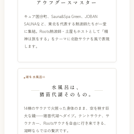
アウフグースマスター
キュア国分町、Sauna&Spa Green、JOBAN
SAUNAなど、東北を代表する熱波師たちが一堂
に集結。Roots熱波師・土屋もホストとして「精
神は旅をする」をテーマに北欧サウナを風で表現
します。
湖を水風呂に
水風呂は、
猪苗代湖そのもの。
14棟のサウナで火照った身体のまま、空を映す巨
大な鏡──猪苗代湖へダイブ。テントサウナ、サ
ウナカー、Rootsサウナを自由に行き来できる、
湖畔ならではの贅沢です。