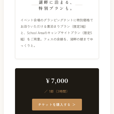
湖畔に泊まる、
特別プランも。
イベント会場のグランピングテントに特別価格で
お泊りいただける素泊まりプラン（限定3組）
と、School Areaのキャンプサイトプラン（限定5
組）をご用意。フェスの余韻を、湖畔の朝までゆ
っくりと。
¥ 7,000
／ 1部（3時間）
チケットを購入する ＞