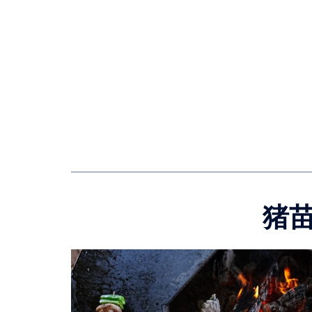
コ
ン
テ
ン
ツ
へ
ス
キ
ッ
プ
猪苗